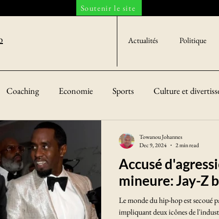
Soutenir le site
o
Actualités
Politique
Coaching
Economie
Sports
Culture et divertis
iété
Towanou Johannes
Dec 9, 2024
2 min read
Accusé d'agressi
mineure: Jay-Z br
Le monde du hip-hop est secoué pa
impliquant deux icônes de l'indust