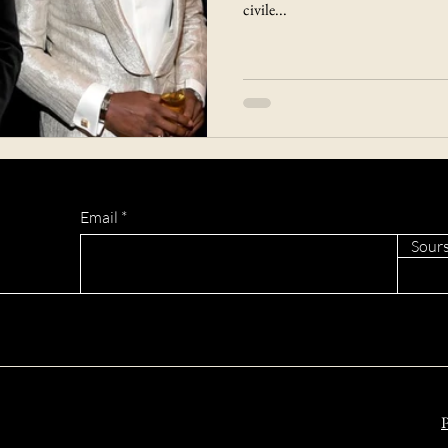
civile...
Email
Sours
P