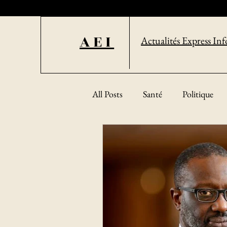
AEI
Actualités Express Inf
All Posts
Santé
Politique
Sciences et technologies
Soc