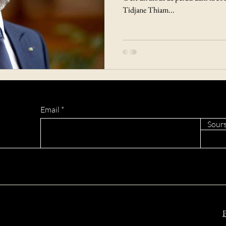
Tidjane Thiam...
Email
Sours
P