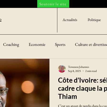
Soutenir le site
o
Actualités
Politique
Coaching
Economie
Sports
Culture et divertis
iété
Towanou Johannes
Sep 8, 2025
2 min read
Côte d’Ivoire: s
cadre claque la 
Thiam
C'est un atout de perdu dans la cou