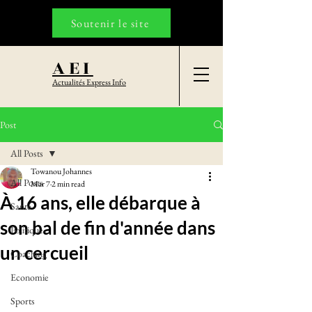
Soutenir le site
AEI
Actualités Express Info
Post
All Posts
Towanou Johannes
All Posts
Mar 7
2 min read
À 16 ans, elle débarque à
Santé
son bal de fin d'année dans
Politique
un cercueil
Coaching
Economie
Sports