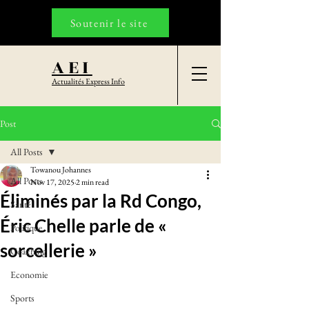
Soutenir le site
AEI
Actualités Express Info
Post
All Posts
Towanou Johannes
All Posts
Nov 17, 2025
2 min read
Éliminés par la Rd Congo,
Santé
Éric Chelle parle de «
Politique
sorcellerie »
Coaching
Economie
Sports