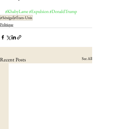
#KhabyLame
#Expulsion
#DonaldTrump
#Sénégal
#États-Unis
Politique
See All
Recent Posts