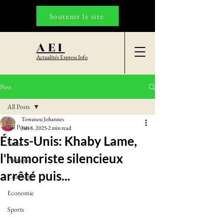
Soutenir le site
AEI
Actualités Express Info
Post
All Posts
Towanou Johannes
All Posts
Jun 8, 2025
2 min read
États-Unis: Khaby Lame,
Santé
l'humoriste silencieux
Politique
arrêté puis...
Coaching
Economie
Sports