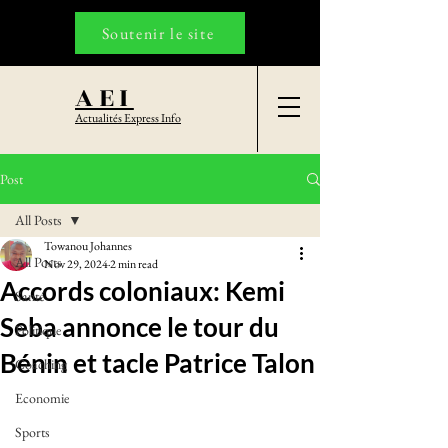
Soutenir le site
AEI
Actualités Express Info
Post
All Posts
Towanou Johannes
All Posts
Nov 29, 2024
2 min read
Accords coloniaux: Kemi
Santé
Seba annonce le tour du
Politique
Bénin et tacle Patrice Talon
Coaching
Economie
Sports