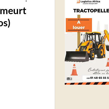
e meurt
os)