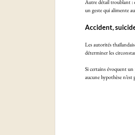
Autre détail troublant :
un geste qui alimente a
Accident, suicid
Les autorités thaïlandai
déterminer les circonsta
Si certains évoquent un 
aucune hypothèse n’est p