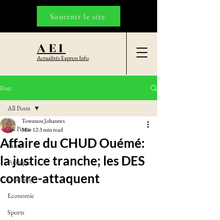
Soutenir le site
AEI
Actualités Express Info
Post
All Posts
Towanou Johannes
All Posts
Mar 12
3 min read
Affaire du CHUD Ouémé:
Santé
la justice tranche; les DES
Politique
contre-attaquent
Coaching
Economie
Sports