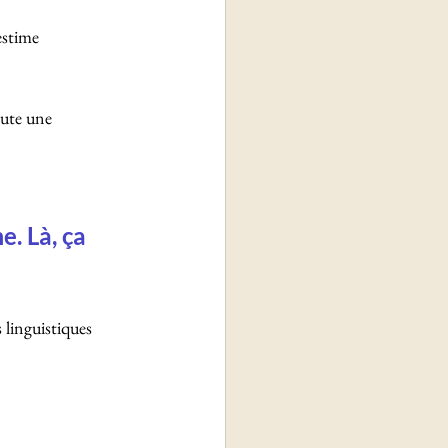
estime 
oute une 
 
. Là, ça 
s linguistiques 