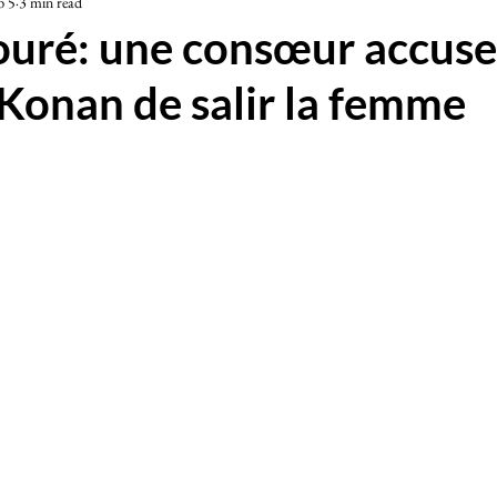
b 5
3 min read
iété
Touré: une consœur accuse
Konan de salir la femme