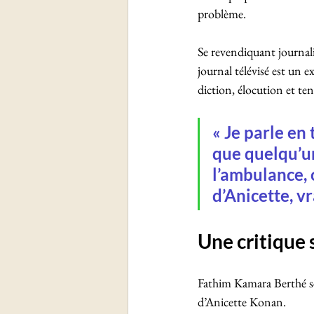
problème.
Se revendiquant journali
journal télévisé est un e
diction, élocution et ten
« Je parle en 
que quelqu’un 
l’ambulance, 
d’Anicette, vr
Une critique 
Fathim Kamara Berthé se 
d’Anicette Konan. 