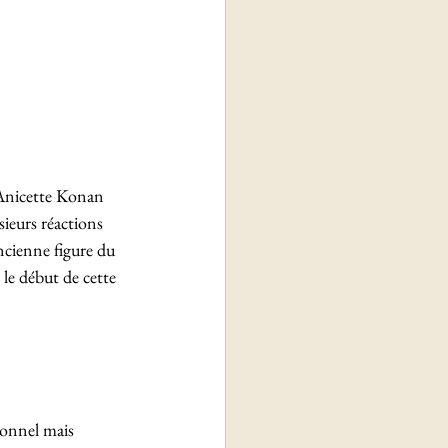
 Anicette Konan 
ieurs réactions 
ncienne figure du 
 le début de cette 
sonnel mais 