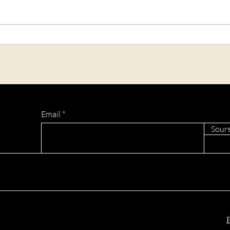
Les États-Unis durcissent les
Came
conditions d'entrée pour 50
Paul
pays, dont le Bénin
milit
Email
Sours
P