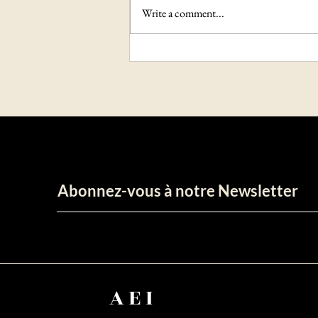
Write a comment...
Bénin: Patrice Talon élu
premier président du Sénat
avec...
Abonnez-vous à notre Newsletter
AEI