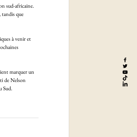
on sud-africaine. 
, tandis que 
ques à venir et 
prochaines 
raient marquer un 
ti de Nelson 
u Sud. 