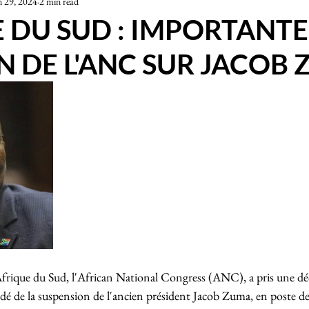
n 29, 2024
2 min read
iété
 DU SUD : IMPORTANTE
N DE L'ANC SUR JACOB
Afrique du Sud, l'African National Congress (ANC), a pris une déc
décidé de la suspension de l'ancien président Jacob Zuma, en poste d