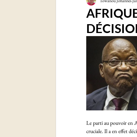
Towanou Johannes
Ja
Sciences et technologies
Soc
AFRIQUE
DÉCISIO
Le parti au pouvoir en 
cruciale. Il a en effet 