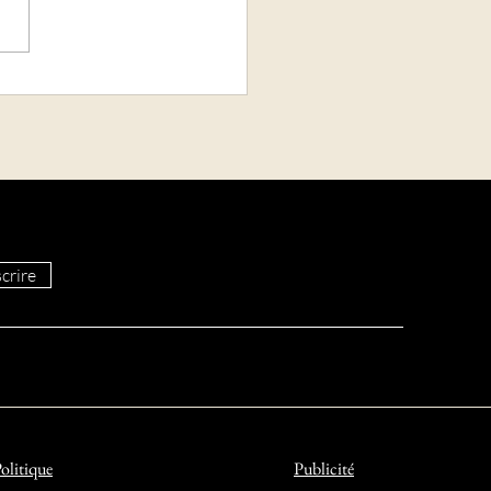
roun: en l'absence de
 Biya, vaste remaniement
aire
crire
olitique
Publicité