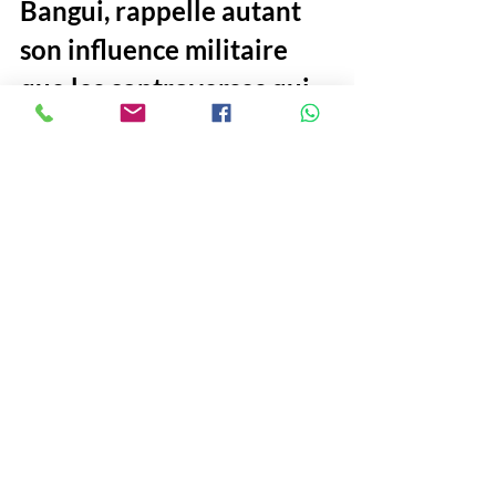
Bangui, rappelle autant 
son influence militaire 
que les controverses qui 
l’entourent.
L’hommage à Prigojine est 
autant une 
démonstration de force 
qu’un témoignage des 
liens profonds et 
ambivalents entre la RCA 
et la Russie. 