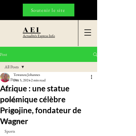
Soutenir le site
AEI
Actualités Express Info
Post
All Posts
Towanou Johannes
All Posts
Dec 5, 2024
2 min read
Afrique : une statue
Santé
polémique célèbre
Politique
Prigojine, fondateur de
Coaching
Wagner
Economie
Sports