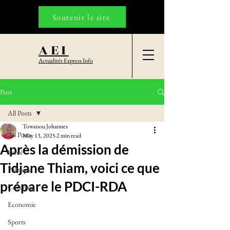
Soutenir le site
AEI
Actualités Express Info
Post
All Posts
Towanou Johannes
All Posts
May 13, 2025
2 min read
Après la démission de
Santé
Tidjane Thiam, voici ce que
Politique
prépare le PDCI-RDA
Coaching
Economie
Sports