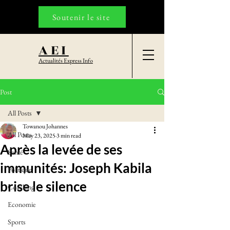
Soutenir le site
AEI
Actualités Express Info
Post
All Posts
Towanou Johannes
All Posts
May 23, 2025
3 min read
Après la levée de ses
Santé
immunités: Joseph Kabila
Politique
brise le silence
Coaching
Economie
Sports