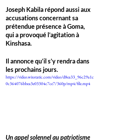
Joseph Kabila répond aussi aux 
accusations concernant sa 
prétendue présence à Goma, 
qui a provoqué l’agitation à 
Kinshasa. 
Il annonce qu’il s’y rendra dans 
les prochains jours.
https://video.wixstatic.com/video/d8ea33_96c29a1c
0c364076bbea3e03304c7ce7/360p/mp4/file.mp4
Un appel solennel au patriotisme