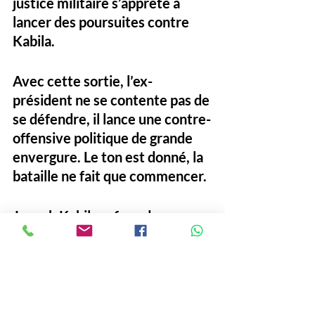
justice militaire s’apprête à 
lancer des poursuites
 contre 
Kabila.
Avec cette sortie, 
l’ex-
président ne se contente pas de 
se défendre
, il lance 
une contre-
offensive politique de grande 
envergure
. Le ton est donné, la 
bataille ne fait que commencer.
Joseph Kabila refuse de 
sombrer dans le silence. Il se 
repositionne. Et tout le pays 
retient son souffle.
#JosephKabila
#Adresse