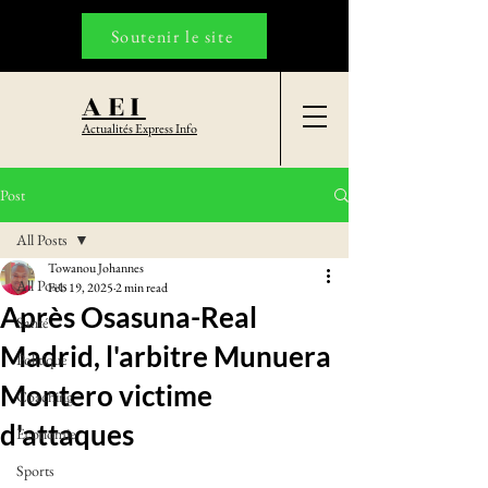
Soutenir le site
AEI
Actualités Express Info
Post
All Posts
Towanou Johannes
All Posts
Feb 19, 2025
2 min read
Après Osasuna-Real
Santé
Madrid, l'arbitre Munuera
Politique
Montero victime
Coaching
d'attaques
Economie
Sports