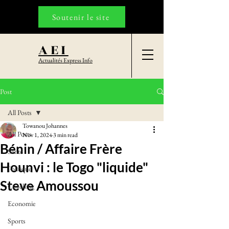
Soutenir le site
AEI
Actualités Express Info
Post
All Posts
Towanou Johannes
All Posts
Nov 1, 2024
3 min read
Bénin / Affaire Frère
Santé
Hounvi : le Togo "liquide"
Politique
Steve Amoussou
Coaching
Economie
Sports