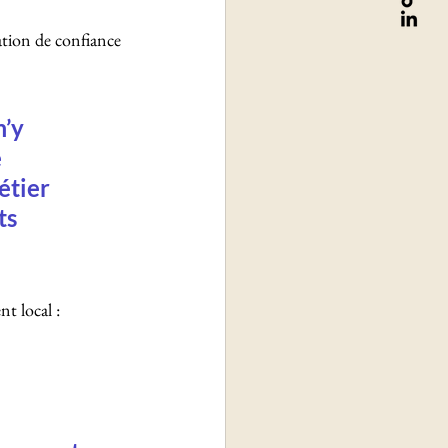
ation de confiance 
’y 
 
étier 
s 
t local : 