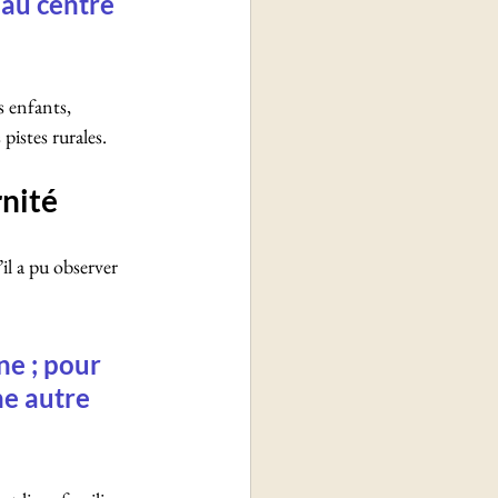
 au centre 
s enfants, 
 pistes rurales.
rnité
l a pu observer 
e ; pour 
ne autre 