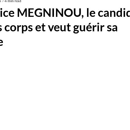
n 7
4 min read
iété
rice MEGNINOU, le candid
s corps et veut guérir sa
e