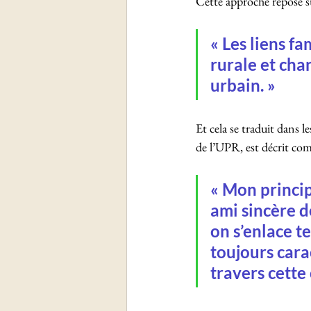
Cette approche repose su
« Les liens fa
rurale et cha
urbain. »
Et cela se traduit dans 
de l’UPR, est décrit com
« Mon princip
ami sincère d
on s’enlace te
toujours cara
travers cette