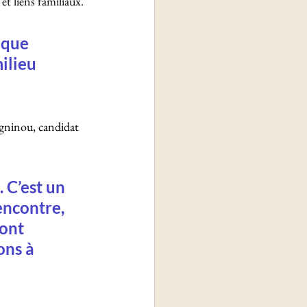
et liens familiaux.
ique 
ilieu 
egninou, candidat 
 C’est un 
encontre, 
 ont 
ons à 