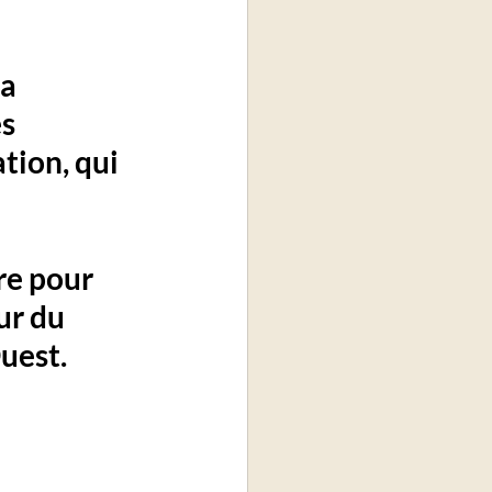
a 
s 
tion, qui 
e pour 
ur du 
uest.