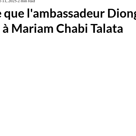
b 11, 2025
2 min read
iété
e que l'ambassadeur Dion
e à Mariam Chabi Talata