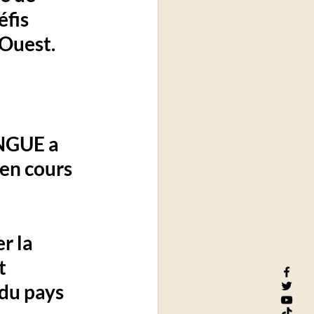
fis 
’Ouest.
NGUE a 
en cours 
r la 
t 
du pays 