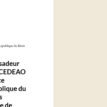
République du Bénin 
sadeur 
 CEDEAO 
e 
lique du 
s 
e de 