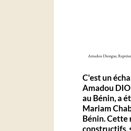
Amadou Diongue, Représenta
C'est un éch
Amadou DION
au Bénin, a é
Mariam Chabi
Bénin. Cette
constructifs, 