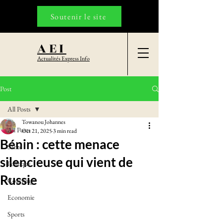
Soutenir le site
AEI
Actualités Express Info
Post
All Posts
Towanou Johannes
All Posts
Oct 21, 2025
3 min read
Bénin : cette menace
Santé
silencieuse qui vient de
Politique
Russie
Coaching
Economie
Sports