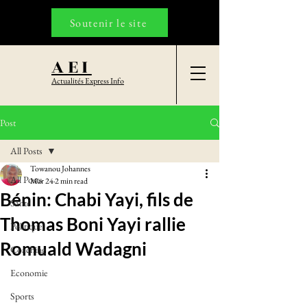
Soutenir le site
AEI
Actualités Express Info
Post
All Posts
Towanou Johannes
All Posts
Mar 24
2 min read
Bénin: Chabi Yayi, fils de
Santé
Thomas Boni Yayi rallie
Politique
Romuald Wadagni
Coaching
Economie
Sports