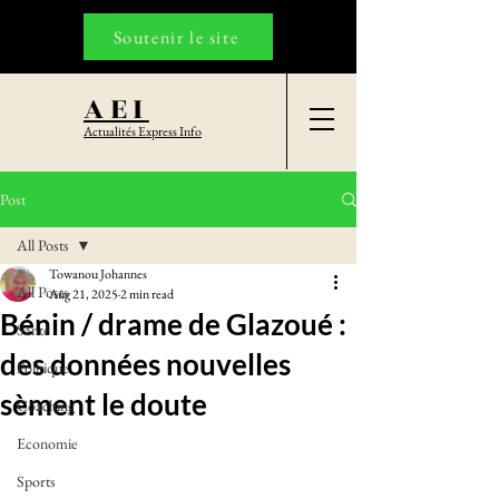
Soutenir le site
AEI
Actualités Express Info
Post
All Posts
Towanou Johannes
All Posts
Aug 21, 2025
2 min read
Bénin / drame de Glazoué :
Santé
des données nouvelles
Politique
sèment le doute
Coaching
Economie
Sports