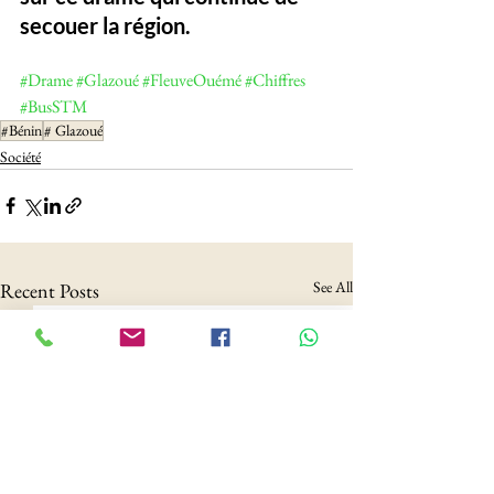
secouer la région.
#Drame
#Glazoué
#FleuveOuémé
#Chiffres
#BusSTM
#Bénin
# Glazoué
Société
See All
Recent Posts