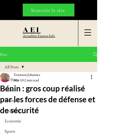
Soutenir le site
AEI
Actualités Express Info
Post
All Posts
Towanou Johannes
All Posts
Mar 10
2 min read
Bénin : gros coup réalisé
Santé
par les forces de défense et
Politique
de sécurité
Coaching
Economie
Sports