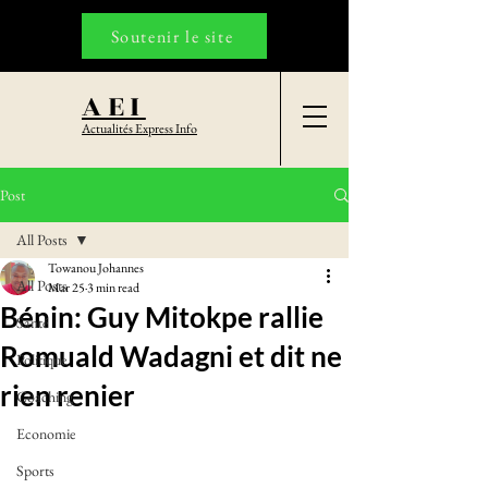
Soutenir le site
AEI
Actualités Express Info
Post
All Posts
Towanou Johannes
All Posts
Mar 25
3 min read
Bénin: Guy Mitokpe rallie
Santé
Romuald Wadagni et dit ne
Politique
rien renier
Coaching
Economie
Sports