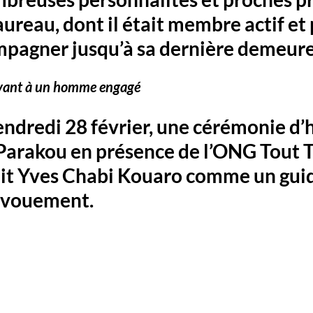
aureau
, dont il était 
membre actif et 
mpagner jusqu’à sa dernière demeure
ant à un homme engagé
endredi 28 février
, une cérémonie d
Parakou
 en présence de 
l’ONG Tout 
it 
Yves Chabi Kouaro
 comme un guid
évouement. 