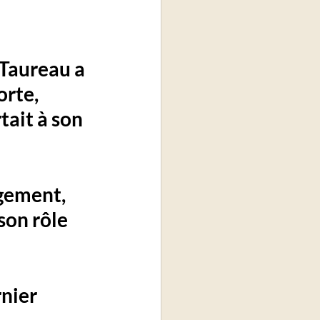
 Taureau
 a 
rte, 
tait à son 
agement
, 
son rôle 
rnier 