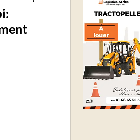
i:
ement