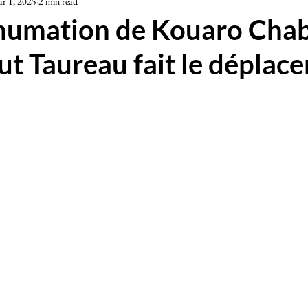
r 1, 2025
2 min read
iété
humation de Kouaro Chab
ut Taureau fait le déplac