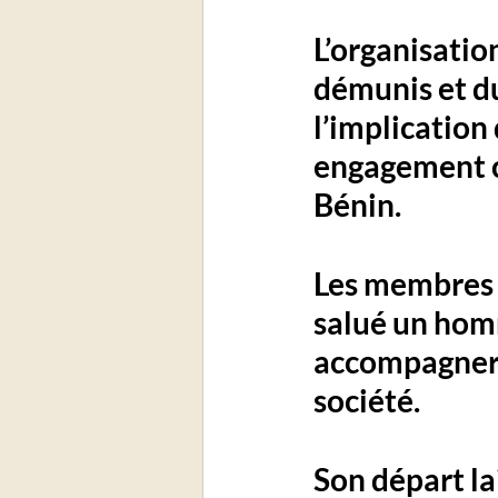
L’organisatio
démunis et d
l’implication 
engagement c
Bénin.
Les membres 
salué un ho
accompagner l
société
. 
Son départ la