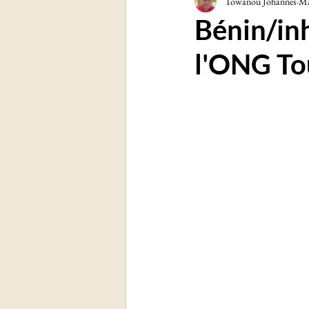
Towanou Johannes
Ma
Sciences et technologies
Soc
Bénin/in
l'ONG To