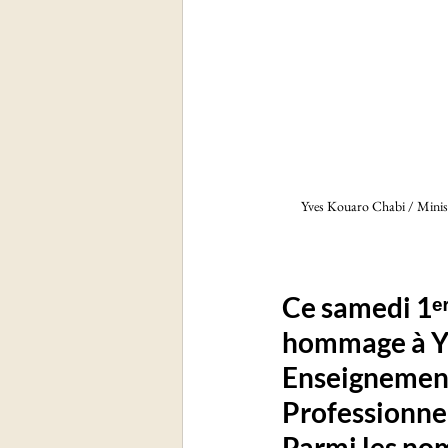
Yves Kouaro Chabi / Ministr
Ce samedi 
1ᵉ
hommage à 
Y
Enseignement
Professionnel
Parmi les nom