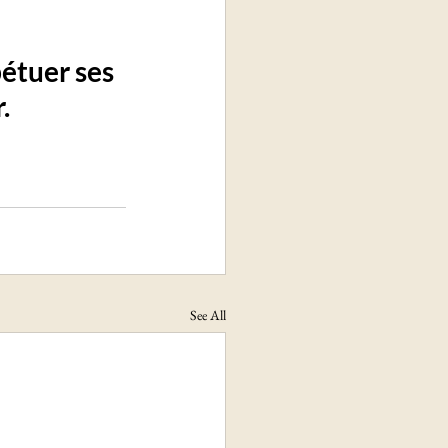
pétuer ses 
.
See All