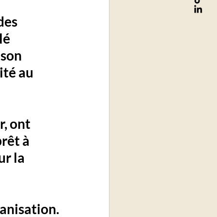
des 
é 
 son 
té au 
r, ont 
rêt à 
r la 
anisation.