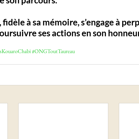
e son parcours. 
, fidèle à sa mémoire, s’engage à per
poursuivre ses actions en son honneur
sKouaroChabi
#ONGToutTaureau