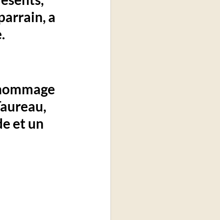
parrain
, a 
.
’hommage 
Taureau
, 
e et un 