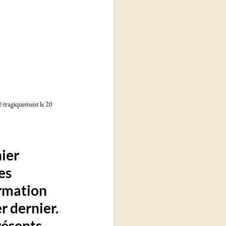
 tragiquement le 20 
ier 
es 
rmation 
er
 dernier. 
ésents, 