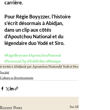
carrière. 
Pour Régie Boyyzzer, l’histoire 
s’écrit désormais à Abidjan, 
dans un clip aux côtés 
d’Apoutchou National et du 
légendaire duo Yodé et Siro.
#RégieBoyyzzer
#ApoutchouNational
#NouveauClip
#YodéEtSiro
#Musique
# invitée à Abidjan
# par Apoutchou National
# Yodé et Siro
Société
Culture et divertissements
See All
Recent Posts