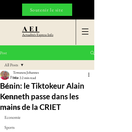
Soutenir le site
AEI
Actualités Express Info
Post
All Posts
Towanou Johannes
All Posts
Mar 2
2 min read
Bénin: le Tiktokeur Alain
Santé
Kenneth passe dans les
Politique
mains de la CRIET
Coaching
Economie
Sports