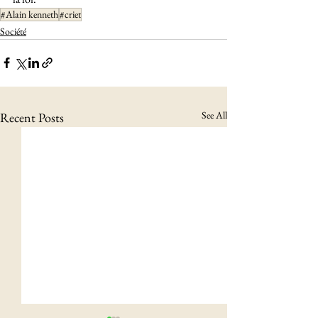
#Alain kenneth
#criet
Société
See All
Recent Posts