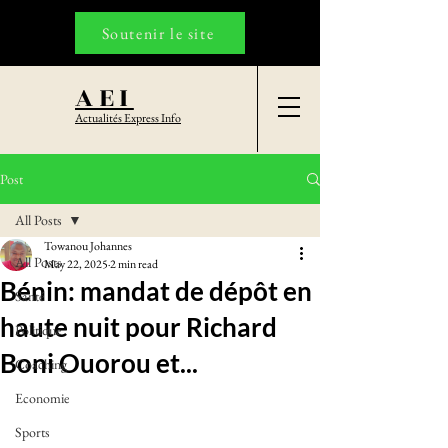
Soutenir le site
AEI
Actualités Express Info
Post
All Posts
Towanou Johannes
All Posts
May 22, 2025
2 min read
Bénin: mandat de dépôt en
Santé
haute nuit pour Richard
Politique
Boni Ouorou et...
Coaching
Economie
Sports