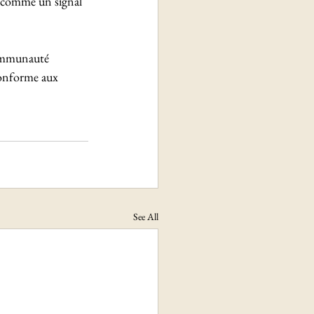
t comme un signal 
communauté 
 conforme aux 
See All