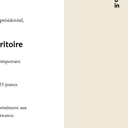
résidentiel, 
ritoire
 important 
25 jeunes 
nformément aux 
ernance.