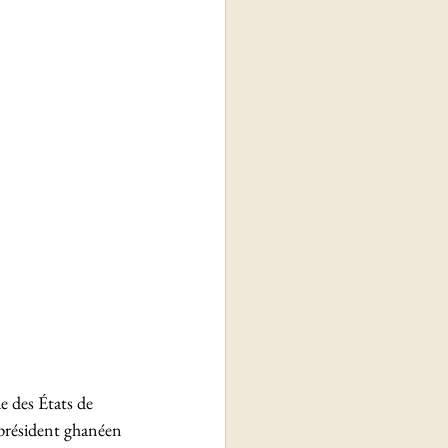
 des États de 
président ghanéen 