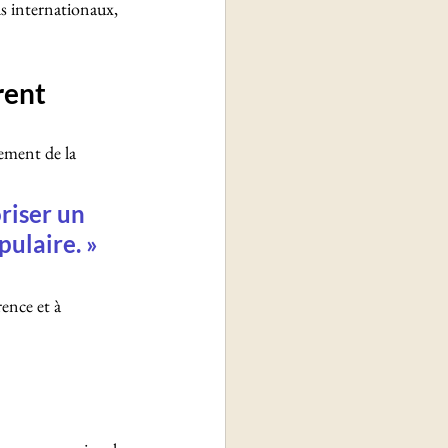
s internationaux, 
rent
gement de la 
riser un 
pulaire. »
ence et à 