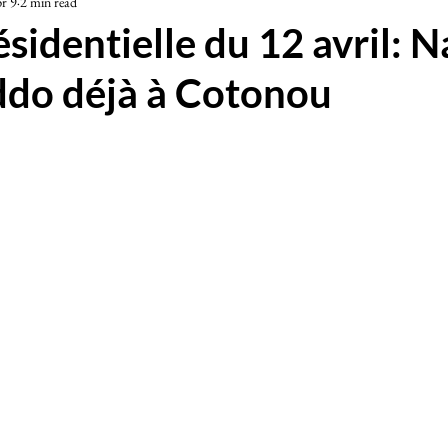
r 9
2 min read
iété
sidentielle du 12 avril: 
do déjà à Cotonou