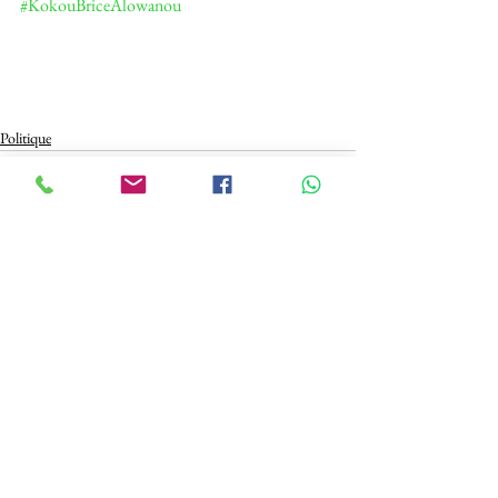
#KokouBriceAlowanou
Politique
See All
Recent Posts