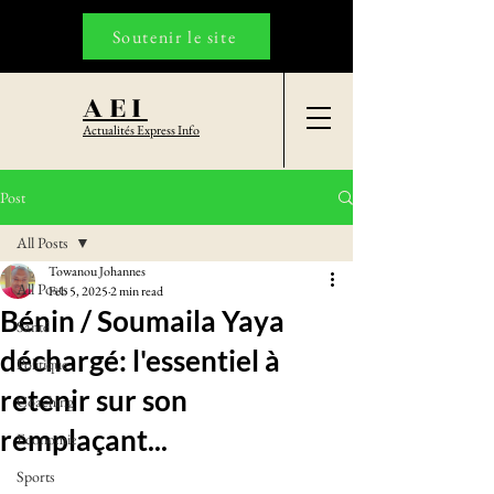
Soutenir le site
AEI
Actualités Express Info
Post
All Posts
Towanou Johannes
All Posts
Feb 5, 2025
2 min read
Bénin / Soumaila Yaya
Santé
déchargé: l'essentiel à
Politique
retenir sur son
Coaching
remplaçant...
Economie
Sports