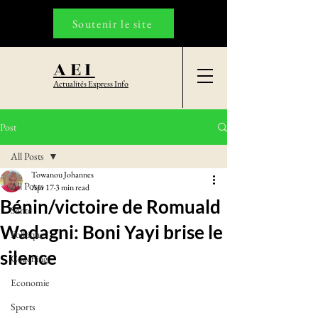
Soutenir le site
AEI
Actualités Express Info
Post
All Posts
Towanou Johannes
All Posts
Apr 17
3 min read
Bénin/victoire de Romuald
Santé
Wadagni: Boni Yayi brise le
Politique
silence
Coaching
Economie
Sports