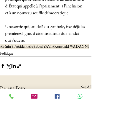
d’État qui appelle à l’apaisement, à l’inclusion 
et à un nouveau souffle démocratique.
Une sortie qui, au-delà du symbole, fixe déjà les 
premières lignes d’attente autour du mandat 
qui s’ouvre.
#Bénin
#Présidentielle
#Boni YAYI
#Romuald WADAGNi
Politique
See All
Recent Posts