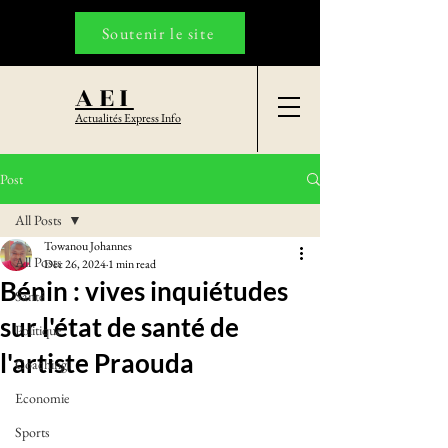
Soutenir le site
AEI
Actualités Express Info
Post
All Posts
Towanou Johannes
All Posts
Dec 26, 2024
1 min read
Bénin : vives inquiétudes
Santé
sur l'état de santé de
Politique
l'artiste Praouda
Coaching
Economie
Sports