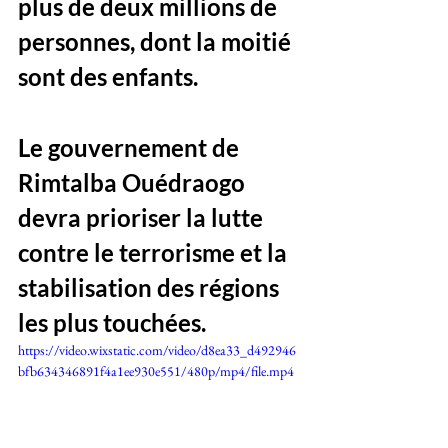
plus de deux millions de 
personnes, dont la moitié 
sont des enfants. 
Le gouvernement de 
Rimtalba Ouédraogo 
devra prioriser la lutte 
contre le terrorisme et la 
stabilisation des régions 
les plus touchées.
https://video.wixstatic.com/video/d8ea33_d492946
bfb634346891f4a1ee930e551/480p/mp4/file.mp4