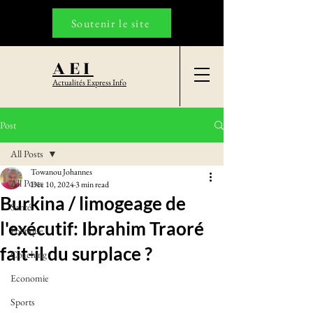
Soutenir le site
AEI
Actualités Express Info
Post
All Posts
Towanou Johannes
All Posts
Dec 10, 2024
3 min read
Burkina / limogeage de
Santé
l'exécutif: Ibrahim Traoré
Politique
fait-il du surplace ?
Coaching
Economie
Sports