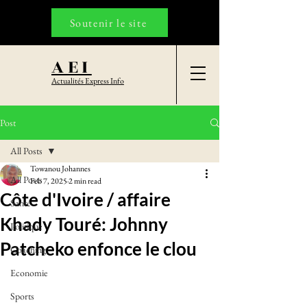
Soutenir le site
AEI
Actualités Express Info
Post
All Posts
Towanou Johannes
All Posts
Feb 7, 2025
2 min read
Côte d'Ivoire / affaire
Santé
Khady Touré: Johnny
Politique
Patcheko enfonce le clou
Coaching
Economie
Sports