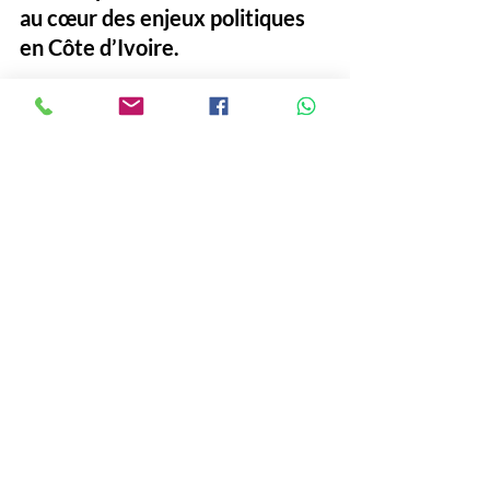
au cœur des enjeux politiques 
en Côte d’Ivoire.
#LaurentGbagbo
#PPACI
#Meeting
#YopougonFicgayo
#AlassaneOuattara
#4eMandat
#Alassane Ouattara
# Meeting Laurent Gbagbo
# Opposition ivoirienne
Politique
See All
Recent Posts