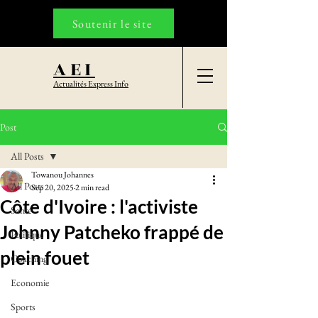
Soutenir le site
AEI
Actualités Express Info
Post
All Posts
Towanou Johannes
All Posts
Sep 20, 2025
2 min read
Côte d'Ivoire : l'activiste
Santé
Johnny Patcheko frappé de
Politique
plein fouet
Coaching
Economie
Sports