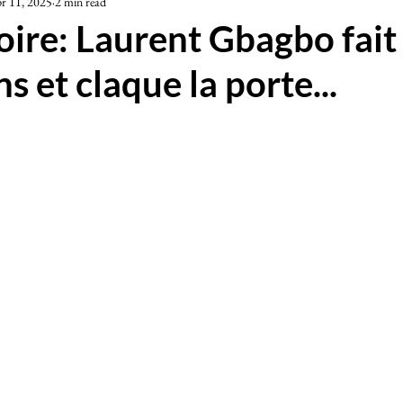
r 11, 2025
2 min read
iété
oire: Laurent Gbagbo fait
s et claque la porte...