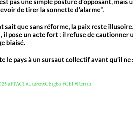
est pas une simple posture d’opposant, mais un
evoir de tirer la sonnette d’alarme”
. 
t sait que sans réforme, la paix reste illusoire.
I, il pose un acte fort : il refuse de cautionner
ge biaisé. 
ite le pays à un sursaut collectif avant qu’il ne 
025
#PPACI
#LaurentGbagbo
#CEI
#Retrait