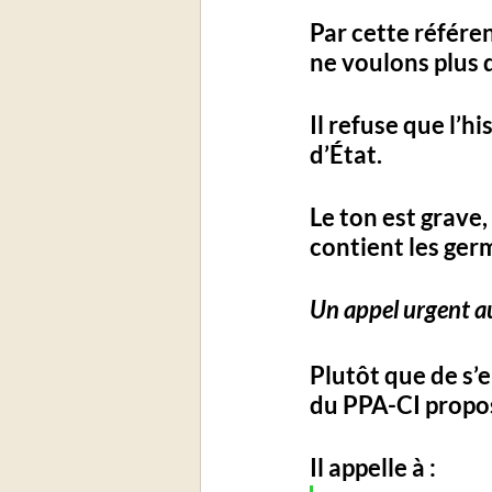
Par cette référen
ne voulons plus 
Il refuse que l’h
d’État. 
Le ton est grave,
contient les germ
Un appel urgent a
Plutôt que de s’
du PPA-CI propos
Il appelle à : 