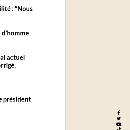
ité : “
Nous 
ité d’homme 
al actuel 
rrigé.
e président 