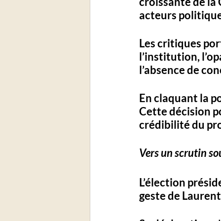
croissante de l
acteurs politiques
Les critiques po
l’institution
, l’o
l’absence de con
En claquant la po
Cette décision po
crédibilité du pr
Vers un scrutin so
L’élection présid
geste de Laurent