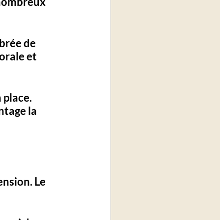
 nombreux 
brée de 
orale et 
 place. 
ntage la 
nsion. Le 