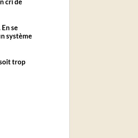
 cri de 
 En se 
 un système 
soit trop 