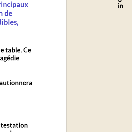
rincipaux 
in de 
ibles, 
 table. Ce 
ragédie 
cautionnera 
ntestation 