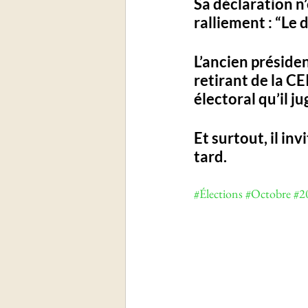
Sa déclaration n’
ralliement : 
“Le d
L’ancien présiden
retirant de la CE
électoral qu’il ju
Et surtout, il inv
tard.
#Élections
#Octobre
#2