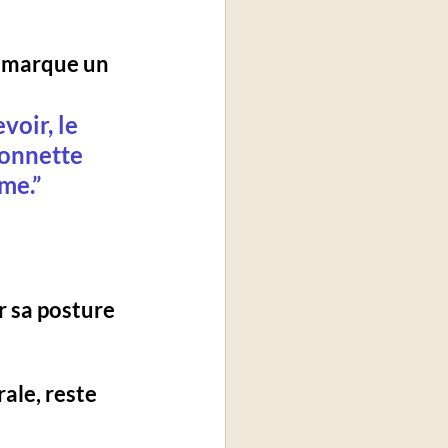
 marque un 
voir, le 
sonnette 
îme
.”
 sa posture 
ale, reste 