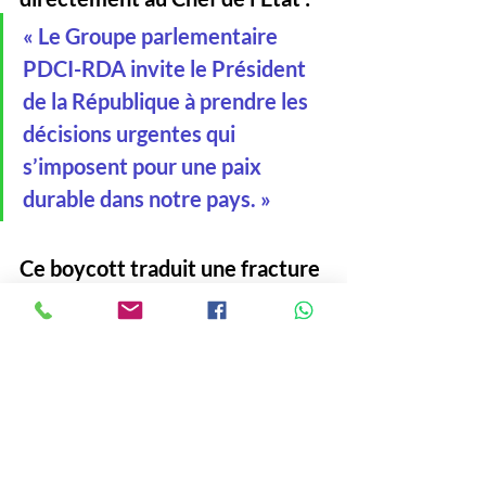
« Le Groupe parlementaire 
PDCI-RDA invite le Président 
de la République à prendre les 
décisions urgentes qui 
s’imposent pour une paix 
durable dans notre pays. »
Ce boycott traduit une fracture 
profonde dans le paysage 
politique ivoirien. 
À quelques mois d’un scrutin 
capital, la nécessité d’un 
dialogue transparent et inclusif 
est plus que jamais cruciale 