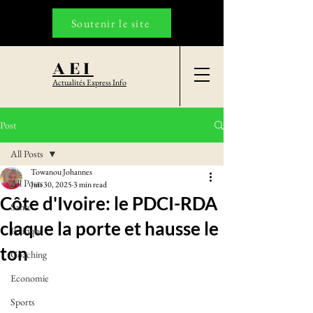
Soutenir le site
AEI
Actualités Express Info
Post
All Posts
Towanou Johannes
All Posts
Jun 30, 2025
3 min read
Côte d'Ivoire: le PDCI-RDA
Santé
claque la porte et hausse le
Politique
ton
Coaching
Economie
Sports