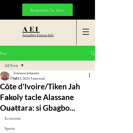
Soutenir le site
AEI
Actualités Express Info
Post
All Posts
Towanou Johannes
All Posts
Jul 23, 2025
3 min read
Côte d'Ivoire/Tiken Jah
Santé
Fakoly tacle Alassane
Politique
Ouattara: si Gbagbo...
Coaching
Economie
Sports