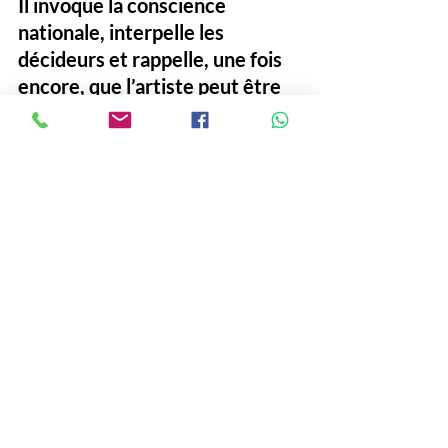
Il 
invoque la conscience 
nationale
, interpelle les 
décideurs et rappelle, une fois 
encore, que l’artiste peut être 
la voix du peuple.
La démocratie n’est pas un 
décor, elle est un équilibre. Et 
quand une balance penche trop 
d’un côté, il faut des voix fortes 
pour la redresser.
#TikenJahFakoly
#AlassaneOuattara
#4eMandat
#LaurentGbagbo
#Côte d'Ivoire
#Présidentielle
#Alassane Ouattara
# Tiken Jah Fakoly
#Laurent Gbagbo candidat
Politique