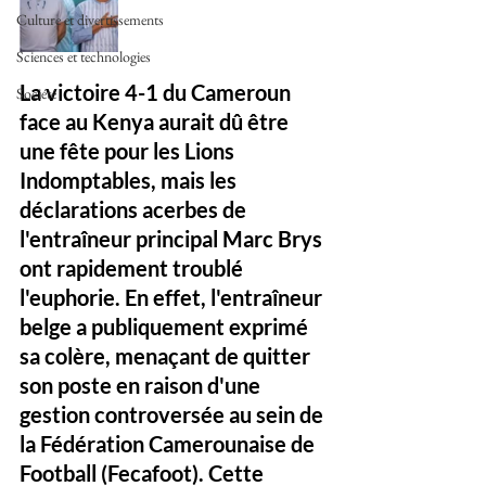
Culture et divertissements
Sciences et technologies
La victoire 4-1 du Cameroun 
Société
face au Kenya aurait dû être 
une fête pour les Lions 
Indomptables, mais les 
déclarations acerbes de 
l'entraîneur principal Marc Brys 
ont rapidement troublé 
l'euphorie. En effet, l'entraîneur 
belge a publiquement exprimé 
sa colère, menaçant de quitter 
son poste en raison d'une 
gestion controversée au sein de 
la Fédération Camerounaise de 
Football (Fecafoot). Cette 