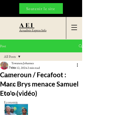
Soutenir le site
AEI
Actualités Express Info
Post
All Posts
Towanou Johannes
All Posts
Oct 12, 2024
2 min read
Cameroun / Fecafoot :
Santé
Marc Brys menace Samuel
Politique
Eto'o (vidéo)
Coaching
Economie
Sports