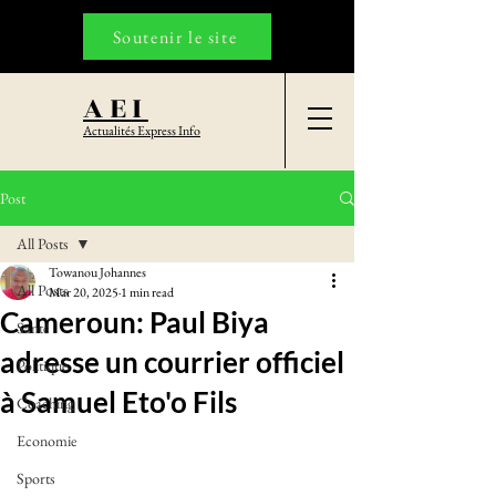
Soutenir le site
AEI
Actualités Express Info
Post
All Posts
Towanou Johannes
All Posts
Mar 20, 2025
1 min read
Cameroun: Paul Biya
Santé
adresse un courrier officiel
Politique
à Samuel Eto'o Fils
Coaching
Economie
Sports