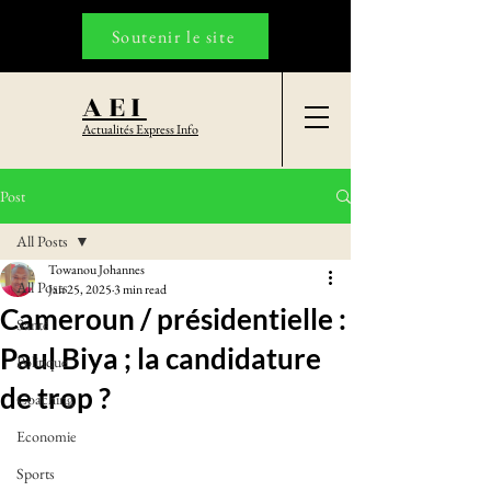
Soutenir le site
AEI
Actualités Express Info
Post
All Posts
Towanou Johannes
All Posts
Jan 25, 2025
3 min read
Cameroun / présidentielle :
Santé
Paul Biya ; la candidature
Politique
de trop ?
Coaching
Economie
Sports