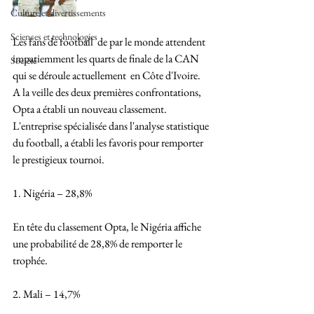
Culture et divertissements
Sciences et technologies
Les fans de football  de par le monde attendent  
impatiemment les quarts de finale de la CAN 
Société
qui se déroule actuellement  en Côte d'Ivoire. 
A la veille des deux premières confrontations, 
Opta a établi un nouveau classement. 
L'entreprise spécialisée dans l'analyse statistique 
du football, a établi les favoris pour remporter 
le prestigieux tournoi. 
1. Nigéria – 28,8%
En tête du classement Opta, le Nigéria affiche 
une probabilité de 28,8% de remporter le 
trophée. 
2. Mali – 14,7%