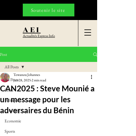
Soutenir le site
AEI
Actualités Express Info
Post
All Posts
Towanou Johannes
All Posts
Jan 28, 2025
2 min read
CAN2025 : Steve Mounié a
Santé
un message pour les
Politique
adversaires du Bénin
Coaching
Economie
Sports