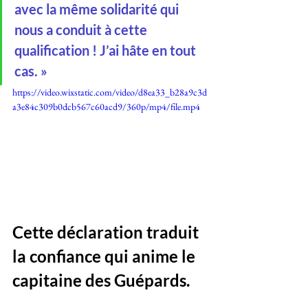
avec la même solidarité qui 
nous a conduit à cette 
qualification ! J’ai hâte en tout 
cas. »
https://video.wixstatic.com/video/d8ea33_b28a9c3d
a3e84c309b0dcb567c60acd9/360p/mp4/file.mp4
Cette déclaration traduit 
la confiance qui anime le 
capitaine des Guépards. 