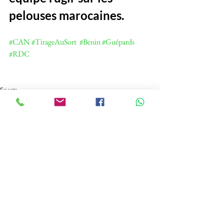
pelouses marocaines.
#CAN
#TirageAuSort
#Benin
#Guépards
#RDC
Sports
See All
Recent Posts