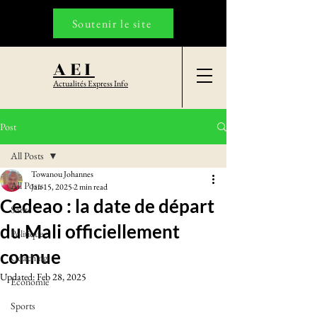
Soutenir le site
AEI
Actualités Express Info
Post
All Posts
Towanou Johannes
All Posts
Jan 15, 2025
2 min read
Cedeao : la date de départ
Santé
du Mali officiellement
Politique
connue
Coaching
Updated:
Feb 28, 2025
Economie
Sports