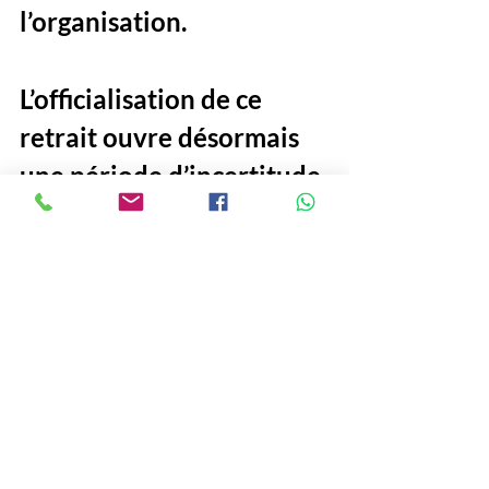
l’organisation.
L’officialisation de ce 
retrait ouvre désormais 
une période d’incertitude 
pour la région, où chaque 
camp devra faire preuve 
de stratégie et de 
diplomatie pour éviter 
que cette rupture ne se 
transforme en une 
fracture durable.