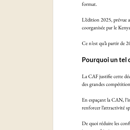
format. 
L’édition 2025, prévue 
coorganisée par le Kenya
Ce n’est qu’à partir de
Pourquoi un tel
La CAF justifie cette déc
des grandes compétitio
En espaçant la CAN, l’ins
renforcer l’attractivité 
De quoi réduire les conf