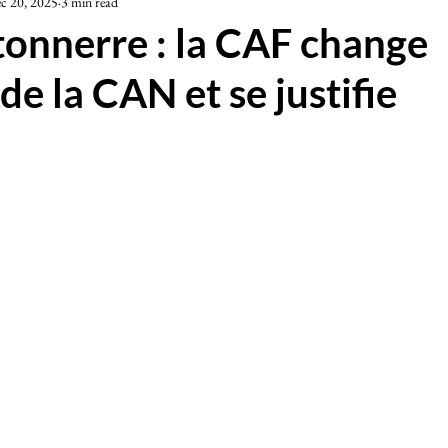
c 20, 2025
3 min read
iété
tonnerre : la CAF change
 de la CAN et se justifie