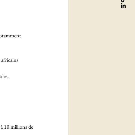
 notamment 
africains. 
ales.
à 10 millions de 