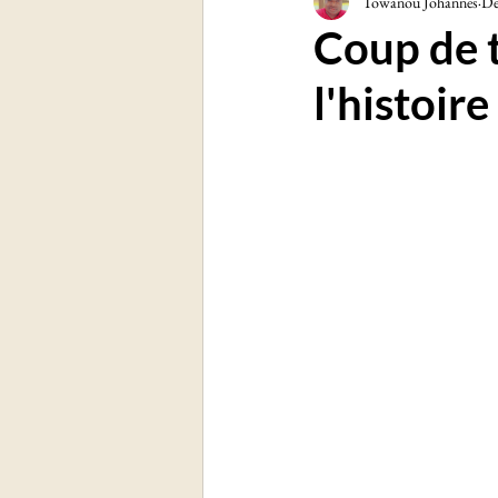
Towanou Johannes
De
Sciences et technologies
Soc
Coup de 
l'histoire