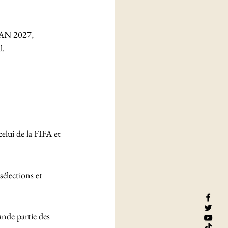
CAN 2027, 
. 
celui de la FIFA et 
sélections et 
nde partie des 