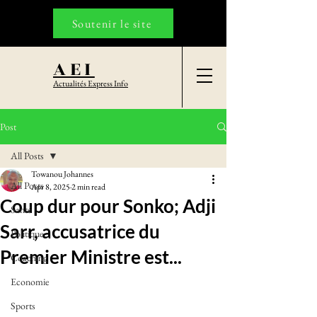
Soutenir le site
AEI
Actualités Express Info
Post
All Posts
Towanou Johannes
All Posts
Apr 8, 2025
2 min read
Coup dur pour Sonko; Adji
Santé
Sarr, accusatrice du
Politique
Premier Ministre est...
Coaching
Economie
Sports