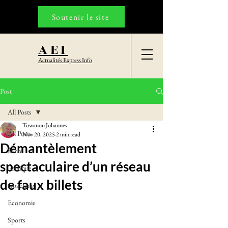
Soutenir le site
AEI
Actualités Express Info
Post
All Posts
Towanou Johannes
All Posts
Nov 20, 2025
2 min read
Démantèlement
Santé
spectaculaire d’un réseau
Politique
de faux billets
Coaching
Economie
Sports