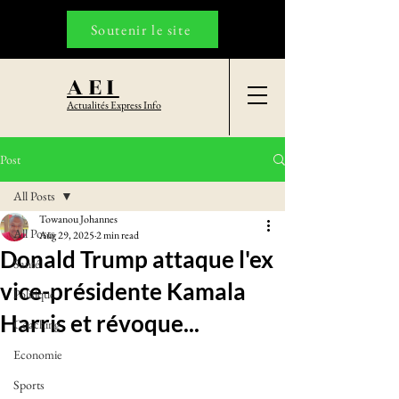
Soutenir le site
AEI
Actualités Express Info
Post
All Posts
Towanou Johannes
All Posts
Aug 29, 2025
2 min read
Donald Trump attaque l'ex
Santé
vice-présidente Kamala
Politique
Harris et révoque...
Coaching
Economie
Sports