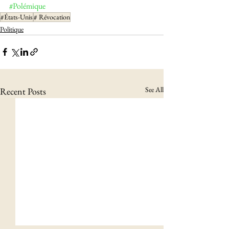
#Polémique
#États-Unis
# Révocation
Politique
See All
Recent Posts