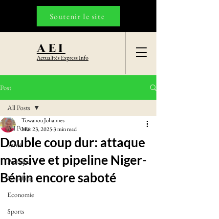
Soutenir le site
AEI
Actualités Express Info
Post
All Posts
Towanou Johannes
All Posts
Mar 23, 2025
3 min read
Double coup dur: attaque
Santé
massive et pipeline Niger-
Politique
Bénin encore saboté
Coaching
Economie
Sports