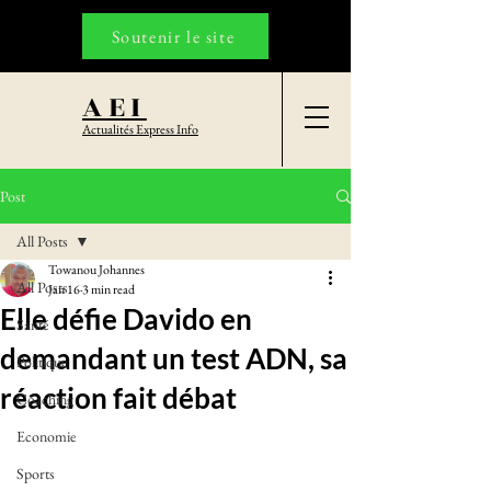
Soutenir le site
AEI
Actualités Express Info
Post
All Posts
Towanou Johannes
All Posts
Jan 16
3 min read
Elle défie Davido en
Santé
demandant un test ADN, sa
Politique
réaction fait débat
Coaching
Economie
Sports