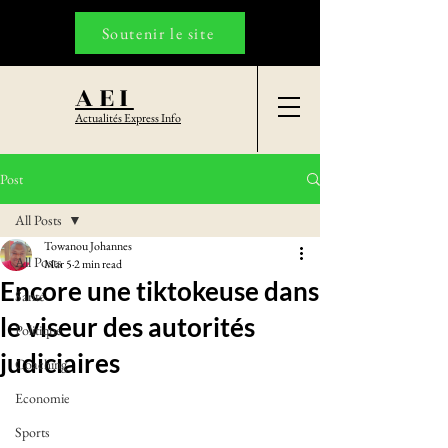
Soutenir le site
AEI
Actualités Express Info
Post
All Posts
Towanou Johannes
All Posts
Mar 5
2 min read
Encore une tiktokeuse dans
Santé
le viseur des autorités
Politique
judiciaires
Coaching
Economie
Sports